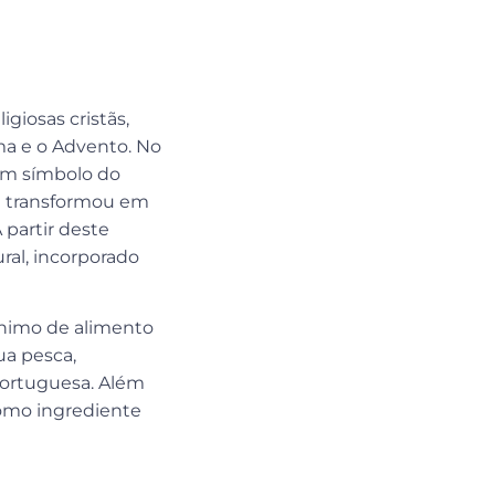
giosas cristãs,
a e o Advento. No
um símbolo do
se transformou em
 partir deste
al, incorporado
ônimo de alimento
ua pesca,
portuguesa. Além
como ingrediente