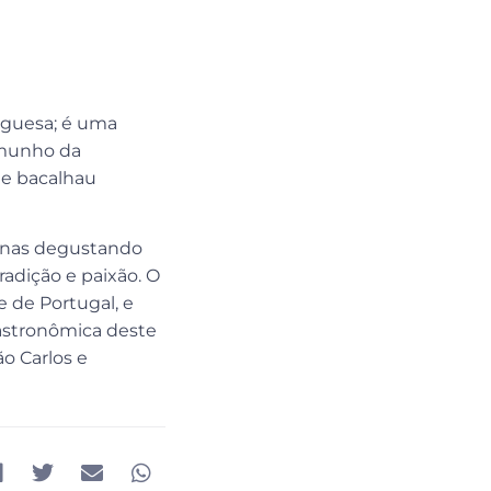
uguesa; é uma
emunho da
 de bacalhau
penas degustando
adição e paixão. O
 de Portugal, e
astronômica deste
o Carlos e