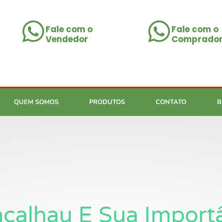
Fale com o
Fale com o
Vendedor
Comprado
QUEM SOMOS
PRODUTOS
CONTATO
B
calhau E Sua Import