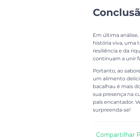
Conclus
Em última análise,
história viva, um
resiliência e da ri
continuam a unir f
Portanto, ao sabo
um alimento delici
bacalhau é mais do
sua presença na c
país encantador. V
surpreenda-se!
Compartilhar 