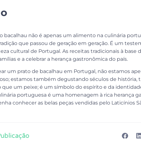
ão
 o bacalhau não é apenas um alimento na culinária port
a tradição que passou de geração em geração. É um test
queza cultural de Portugal. As receitas tradicionais à base
amílias e a celebrar a herança gastronômica do país.
rear um prato de bacalhau em Portugal, não estamos a
oso; estamos também degustando séculos de história, tr
 que um peixe; é um símbolo do espírito e da identidade
ulinária portuguesa é uma homenagem à rica herança g
enha conhecer as belas peças vendidas pelo Laticínios Sã
Publicação