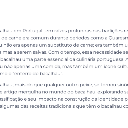
hau em Portugal tem raízes profundas nas tradições reli
a de carne era comum durante períodos como a Quaresm
au não era apenas um substituto de carne; era também 
 almas a serem salvas. Com o tempo, essa necessidade 
 bacalhau uma parte essencial da culinária portuguesa. A
nou não apenas uma comida, mas também um ícone cultur
mo o “enterro do bacalhau”.
alhau, mais do que qualquer outro peixe, se tornou sin
te artigo mergulha no mundo do bacalhau, explorando s
assificação e seu impacto na construção da identidade 
algumas das receitas tradicionais que têm o bacalhau 