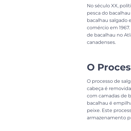
No século XX, polít
pesca do bacalhau 
bacalhau salgado e
comércio em 1967.
de bacalhau no At
canadenses.
O Proces
O processo de salga
cabeça é removida,
com camadas de bac
bacalhau é empilha
peixe. Este proces
armazenamento pr