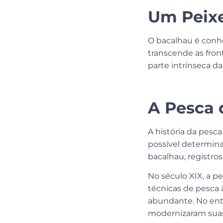
Um Peix
O bacalhau é conh
transcende as fron
parte intrínseca da
A Pesca 
A história da pesc
possível determin
bacalhau, registros
No século XIX, a p
técnicas de pesca à
abundante. No ent
modernizaram suas 