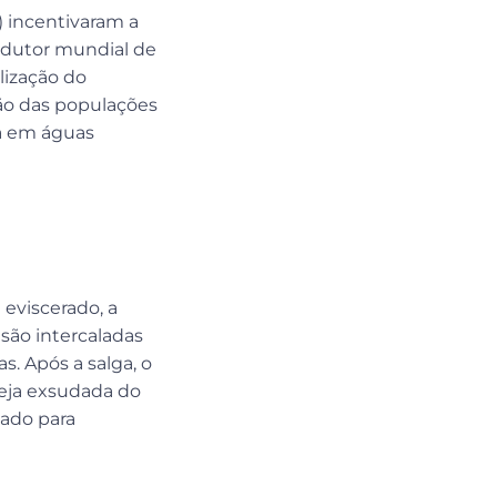
) incentivaram a
rodutor mundial de
lização do
ão das populações
ra em águas
 eviscerado, a
 são intercaladas
. Após a salga, o
seja exsudada do
uado para