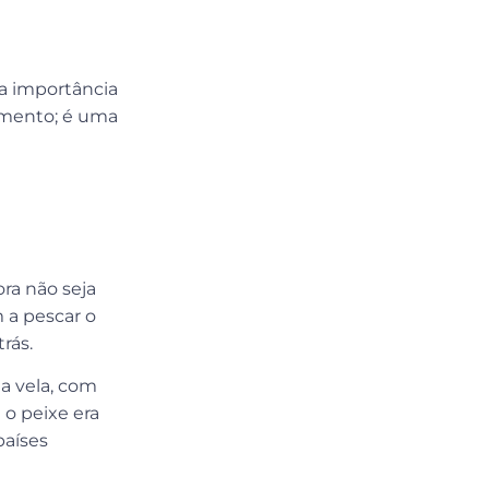
a importância
limento; é uma
ra não seja
a pescar o
trás.
a vela, com
 o peixe era
países