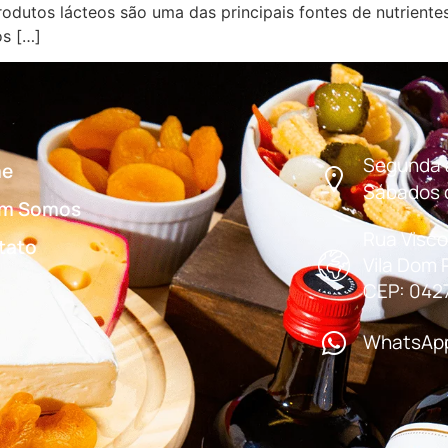
odutos lácteos são uma das principais fontes de nutrientes
os […]
Segunda a
e
Sábados d
m Somos
Rua Visco
tato
Vila Dom 
g
CEP: 042
WhatsApp