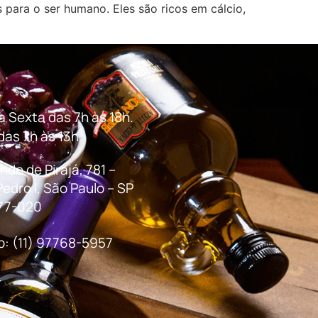
 para o ser humano. Eles são ricos em cálcio,
 Sexta das 7h às 18h.
as 7h às 13h.
nde de Pirajá, 781 –
Pedro I, São Paulo – SP
77-020
: (11) 97768-5957