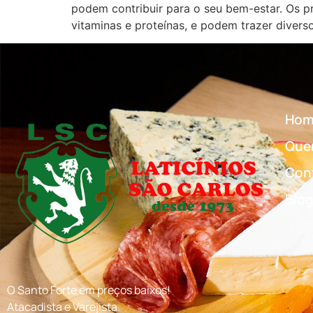
podem contribuir para o seu bem-estar. Os pr
vitaminas e proteínas, e podem trazer divers
Hom
Que
Con
Blo
O Santo Forte em preços baixos!
Atacadista e Varejista.